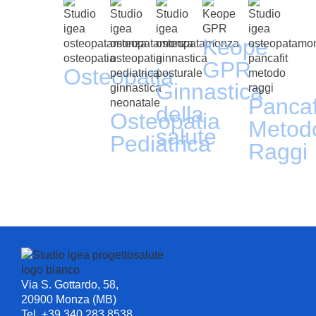
Keope
GPR
Osteopatia
Ginnastica
Pancaf
della
Osteopatia
Metod
salute
Pediatrica
Raggi
Via S. Gottardo, 58,
20900 Monza (MB)
Tel. +39 340.283.8538