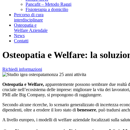
Pancafit – Metodo Raggi
Fisioterapia a domicilio
Percorso di cura
interdisciplinare
Osteopatia e
Welfare Aziendale
News
Contatti
Osteopatia e Welfare: la soluzio
Richiedi informazioni
Osteopatia e Welfare,
apparentemente possono sembrare due realtà dis
cruciale nell’ecosistema delle imprese: migliorare la vita dei lavoratori,
PMI alle Big Company, si propongono di raggiungere.
Secondo alcune ricerche, lo scenario generalizzato di incertezza econ
dipendenti, oltre a erodere il loro stato di
benessere
, può tradursi anc
A livello europeo, i modelli di welfare aziendale focalizzati sulla salu