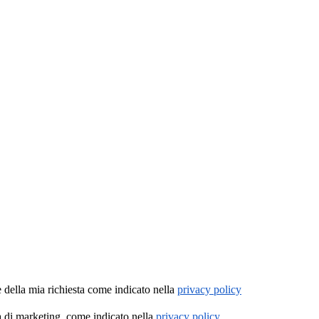
e della mia richiesta come indicato nella
privacy policy
tà di marketing, come indicato nella
privacy policy