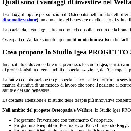
Quali sono i vantaggi di investire nel Welf
I vantaggi di optare per soluzioni di Osteopatia nell’ambito dell’offer
di somatizzazione
)
, un aumento del benessere e dello stato di salute f
Lato azienda, i vantaggi si traducono nel consolidamento della brand id
Osteopatia e Welfare sono dunque un
binomio innovativo
, che facili
Cosa propone lo Studio Igea PROGETTO 
Innanzitutto è doveroso fare una premessa: lo studio Igea, con
25 ann
di professionisti in diversi ambiti di specializzazione, dall’Osteopatia p
La fattiva collaborazione tra gli specialisti consente di offrire un
servi
matrice distintiva di un metodo di lavoro che pone il paziente al centr
salute e del suo benessere.
La costante attenzione e lo studio delle terapie più innovative consenton
Nell’ambito del progetto Osteopatia e Welfare
, lo Studio Igea PR
Programma Prevenzione con trattamento Osteopatico.
Programma Riequilibrio Posturale con Pancafit metodo Raggi.
Programma Rieducazione con trattamento fisioterapico.