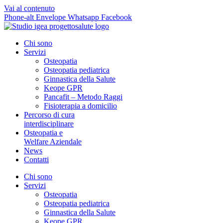
Vai al contenuto
Phone-alt
Envelope
Whatsapp
Facebook
Chi sono
Servizi
Osteopatia
Osteopatia pediatrica
Ginnastica della Salute
Keope GPR
Pancafit – Metodo Raggi
Fisioterapia a domicilio
Percorso di cura
interdisciplinare
Osteopatia e
Welfare Aziendale
News
Contatti
Chi sono
Servizi
Osteopatia
Osteopatia pediatrica
Ginnastica della Salute
Keope GPR