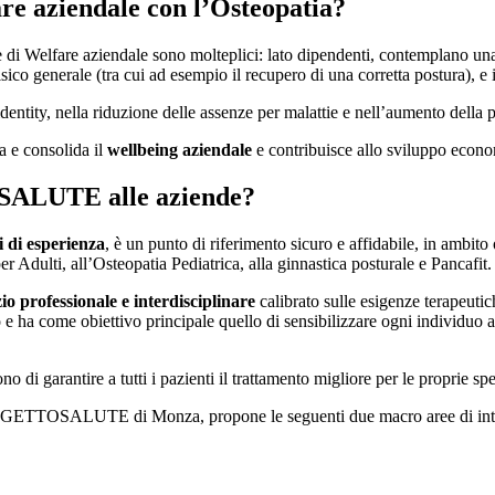
are aziendale con l’Osteopatia?
te di Welfare aziendale sono molteplici: lato dipendenti, contemplano un
isico generale (tra cui ad esempio il recupero di una corretta postura), e
entity, nella riduzione delle assenze per malattie e nell’aumento della p
ta e consolida il
wellbeing aziendale
e contribuisce allo sviluppo econo
SALUTE alle aziende?
i di esperienza
, è un punto di riferimento sicuro e affidabile, in ambito
er Adulti, all’Osteopatia Pediatrica, alla ginnastica posturale e Pancafit.
zio professionale e interdisciplinare
calibrato sulle esigenze terapeuti
o e ha come obiettivo principale quello di sensibilizzare ogni individuo
o di garantire a tutti i pazienti il trattamento migliore per le proprie sp
OGETTOSALUTE di Monza, propone le seguenti due macro aree di int