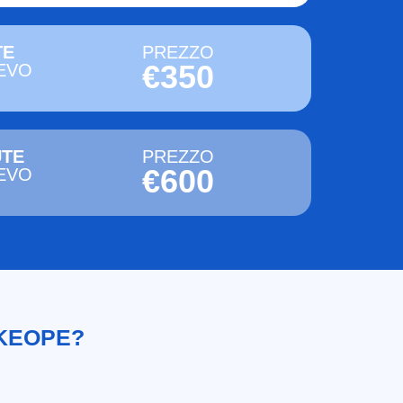
TE
PREZZO
€350
EVO
UTE
PREZZO
€600
EVO
 KEOPE?