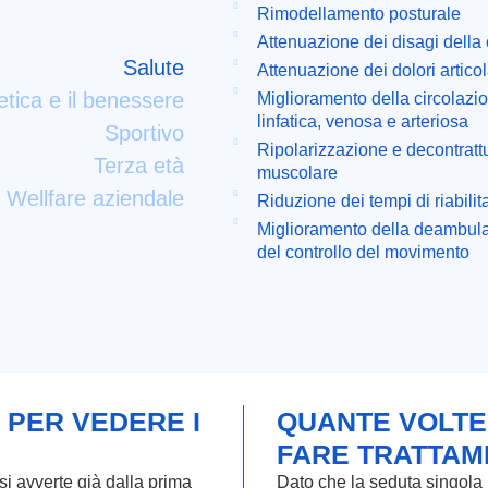
Rimodellamento posturale
Attenuazione dei disagi della
Salute
Attenuazione dei dolori articol
etica e il benessere
Miglioramento della circolazi
linfatica, venosa e arteriosa
Sportivo
Ripolarizzazione e decontratt
Terza età
muscolare
Wellfare aziendale
Riduzione dei tempi di riabili
Miglioramento della deambul
del controllo del movimento
PER VEDERE I
QUANTE VOLTE
FARE TRATTAM
si avverte già dalla prima
Dato che la seduta singola p