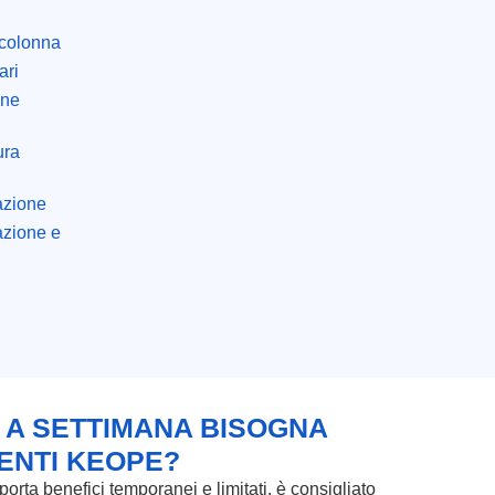
 colonna
ari
one
ura
tazione
azione e
 A SETTIMANA BISOGNA
ENTI KEOPE?
orta benefici temporanei e limitati, è consigliato