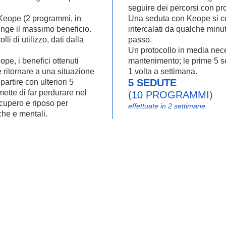
seguire dei percorsi con pr
 Keope (2 programmi, in
Una seduta con Keope si c
iunge il massimo beneficio.
intercalati da qualche minu
li di utilizzo, dati dalla
passo.
Un protocollo in media nec
pe, i benefici ottenuti
mantenimento; le prime 5 se
e ritornare a una situazione
1 volta a settimana.
5 SEDUTE
rtire con ulteriori 5
ette di far perdurare nel
(10 PROGRAMMI)
recupero e riposo per
effettuate in 2 settimane
che e mentali.