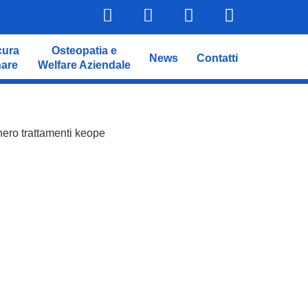
cura
Osteopatia e
News
Contatti
nare
Welfare Aziendale