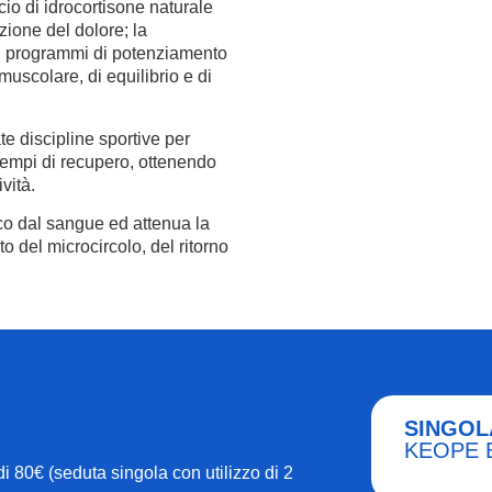
scio di idrocortisone naturale
ione del dolore; la
; i programmi di potenziamento
uscolare, di equilibrio e di
te discipline sportive per
 tempi di recupero, ottenendo
vità.
ico dal sangue ed attenua la
o del microcircolo, del ritorno
SINGOL
KEOPE 
 80€ (seduta singola con utilizzo di 2