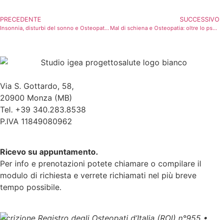
PRECEDENTE
SUCCESSIVO
Insonnia, disturbi del sonno e Osteopatia: un approccio naturale per dormire meglio
Mal di schiena e Osteopatia: oltre lo psoas, l’importanza di un approccio olistico
Via S. Gottardo, 58,
20900 Monza (MB)
Tel. +39 340.283.8538
P.IVA 11849080962
Ricevo su appuntamento.
Per info e prenotazioni potete chiamare o compilare il
modulo di richiesta e verrete richiamati nel più breve
tempo possibile.
Iscrizione Registro degli Osteopati d’Italia (ROI) n°955 •